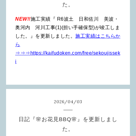
た。
NEW!!
施工実績『
R6波土 日和佐川 美波・
奥河内 河川工事(1)(担い手確保型)が竣工しま
した。』を更新しました。
施工実績はこちらか
ら
⇒⇒⇒https://kaifudoken.com/free/sekoujissek
i
2026
/
04
/
03
日記『🌸お花見BBQ🌸』を更新しまし
た。