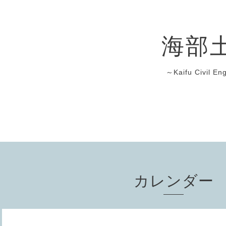
海部
～Kaifu Civil En
カレンダー