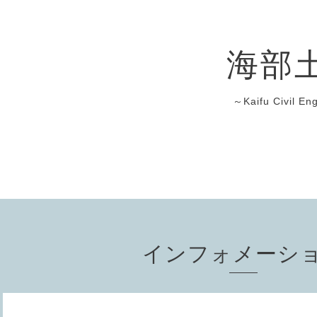
海部
～Kaifu Civil En
インフォメーシ