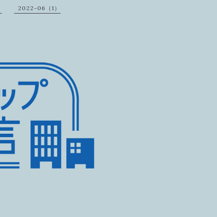
）
2022-06（1）