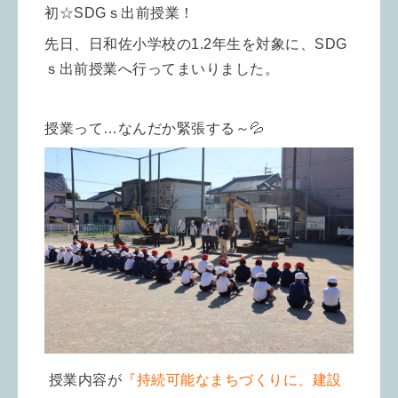
初☆SDGｓ出前授業！
先日、日和佐小学校の1.2年生を対象に、SDG
ｓ出前授業へ行ってまいりました。
授業って…なんだか緊張する～💦
授業内容が
『持続可能なまちづくりに、建設