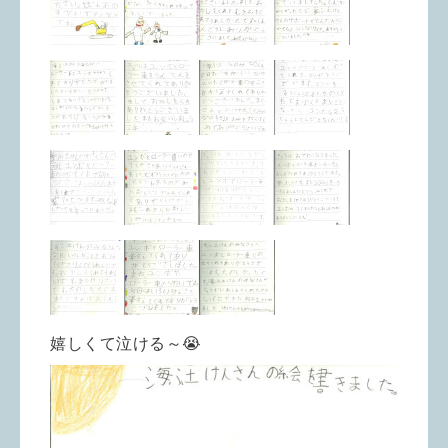
嬉しくて泣ける～😭