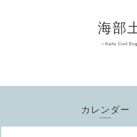
海部
～Kaifu Civil En
カレンダー